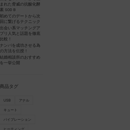
まれた脅威の抗酸化酵
素 SOD B
初めてのデートから次
回に繋げるテクニック
出会い系マッチングア
プリ人気と話題を徹底
比較！
ナンパを成功させる為
の方法を伝授！
結婚相談所のおすすめ
を一挙公開
商品タグ
USB
アナル
キュート
バイブレーション
ヒーティング