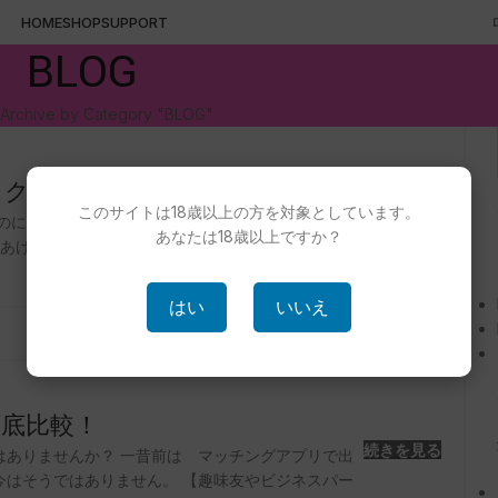
HOME
SHOP
SUPPORT
BLOG
Archive by Category "BLOG"
ック
このサイトは18歳以上の方を対象としています。
続きを見る
のに 何かをミスってしまい2回目に繋がらな
あなたは18歳以上ですか？
をあげるための秘策を学んで行きましょう！ 「出会い
はい
いいえ
底比較！
続きを見る
はありませんか？ 一昔前は マッチングアプリで出
今はそうではありません。 【趣味友やビジネスパー