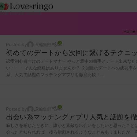
Skip to navigation
Skip to main content
Home
0
Posted by
LR編集部
初めてのデートから次回に繋げるテクニ
恋愛初心者向けのデートマナー やっと意中の相手とデート出来なた
い・・・ そんな経験はありませんか？ ２回目のデートへの成功率
系」人気で話題のマッチングアプリを徹底比較！ ...
0
Posted by
LR編集部
出会い系マッチングアプリ人気と話題を徹
寂しさを感じたときに、誰かと素敵な出会いをしたいと思ったこと
会ったと知られれば 後ろ指刺されるようなこともありましたが 