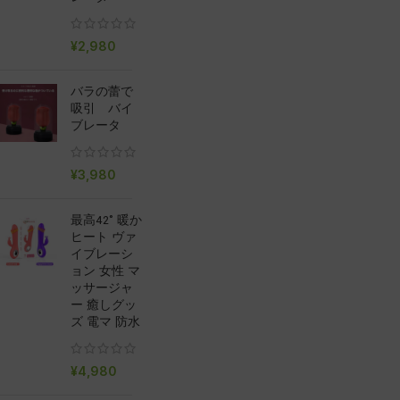
¥
2,980
バラの蕾で
吸引 バイ
ブレータ
¥
3,980
最高42° 暖か
ヒート ヴァ
イブレーシ
ョン 女性 マ
ッサージャ
ー 癒しグッ
ズ 電マ 防水
¥
4,980