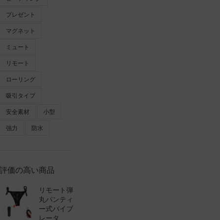
プレゼント
マグネット
ミュート
リモート
ローリング
吸引タイプ
安全素材
小型
強力
防水
評価の高い商品
リモート弾
丸パンティ
ー式バイブ
レータ