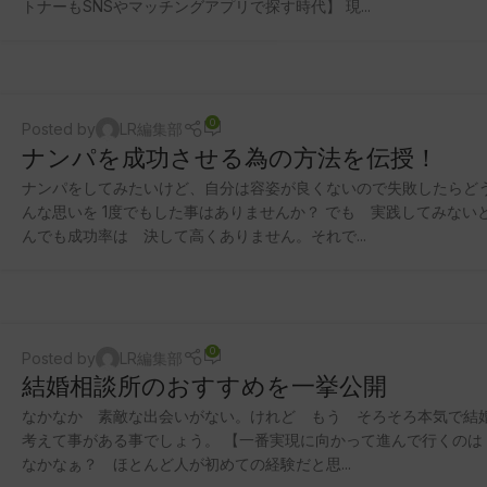
トナーもSNSやマッチングアプリで探す時代】 現...
0
Posted by
LR編集部
ナンパを成功させる為の方法を伝授！
ナンパをしてみたいけど、自分は容姿が良くないので失敗したらど
んな思いを 1度でもした事はありませんか？ でも 実践してみない
んでも成功率は 決して高くありません。それで...
0
Posted by
LR編集部
結婚相談所のおすすめを一挙公開
なかなか 素敵な出会いがない。けれど もう そろそろ本気で結
考えて事がある事でしょう。 【一番実現に向かって進んで行くのは
なかなぁ？ ほとんど人が初めての経験だと思...