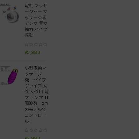
電動 マッサ
ージャー マ
ッサージ器
デンマ 電マ
強力 バイブ
振動
¥
5,980
小型電動マ
ッサージ
機 バイブ
ヴァイブ 女
性 女性用 電
マ デンマ 11
周波数 3つ
のモデルで
コントロー
ル！
¥
2,980