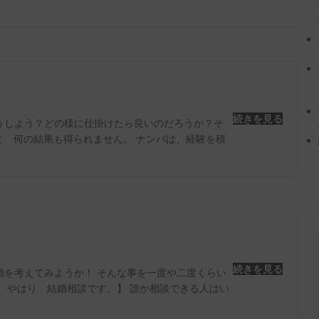
続きを見る
うしよう？どの様に仕掛けたら良いのだろうか？そ
と 何の結果も得られません。 ナンパは、経験を積
続きを見る
婚を考えてみようか！ そんな事を一度や二度くらい
 やはり 結婚相談です。】 誰か相談できる人はい