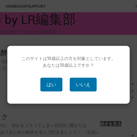
HOME
SHOP
SUPPORT
s by
LR編集部
Articles Posted by LR編集部
 SOD B
このサイトは18歳以上の方を対象としています。
続きを見る
様々な疾病の原因の一つと考えられている。裏を返せ
あなたは18歳以上ですか？
だ。抗酸化酵素、SOD（スーパーオキシド・ジス
はい
いいえ
ック
続きを見る
のに 何かをミスってしまい2回目に繋がらな
をあげるための秘策を学んで行きましょう！ 「出会い