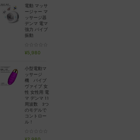
電動 マッサ
ージャー マ
ッサージ器
デンマ 電マ
強力 バイブ
振動
¥
5,980
小型電動マ
ッサージ
機 バイブ
ヴァイブ 女
性 女性用 電
マ デンマ 11
周波数 3つ
のモデルで
コントロー
ル！
¥
2,980