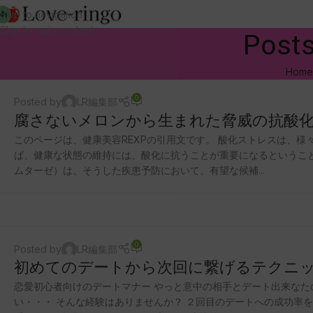
Skip to navigation
Skip to main content
Post
Home
0
Posted by
LR編集部
腐さないメロンから生まれた脅威の抗酸化酵素
このページは、健康美容REXPの引用文です。 酸化ストレスは、
ば、健康な状態の維持には、酸化に抗うことが重要になるということ
ムターゼ）は、そうした疾患予防において、有望な候補...
0
Posted by
LR編集部
初めてのデートから次回に繋げるテクニ
恋愛初心者向けのデートマナー やっと意中の相手とデート出来なた
い・・・ そんな経験はありませんか？ ２回目のデートへの成功率