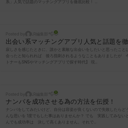
系」人気で話題のマッチングアプリを徹底比較！ ...
0
Posted by
LR編集部
出会い系マッチングアプリ人気と話題を徹
寂しさを感じたときに、誰かと素敵な出会いをしたいと思ったこと
会ったと知られれば 後ろ指刺されるようなこともありましたが 
トナーもSNSやマッチングアプリで探す時代】 現...
0
Posted by
LR編集部
ナンパを成功させる為の方法を伝授！
ナンパをしてみたいけど、自分は容姿が良くないので失敗したらど
んな思いを 1度でもした事はありませんか？ でも 実践してみない
んでも成功率は 決して高くありません。それで...