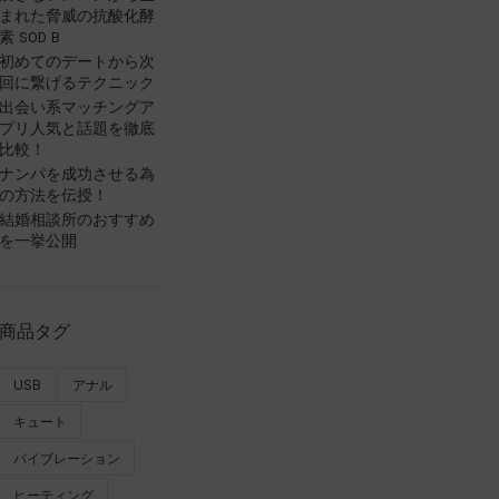
まれた脅威の抗酸化酵
素 SOD B
初めてのデートから次
回に繋げるテクニック
出会い系マッチングア
プリ人気と話題を徹底
比較！
ナンパを成功させる為
の方法を伝授！
結婚相談所のおすすめ
を一挙公開
商品タグ
USB
アナル
キュート
バイブレーション
ヒーティング