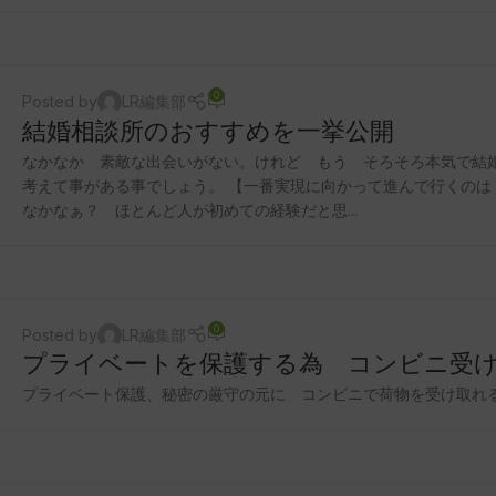
0
Posted by
LR編集部
結婚相談所のおすすめを一挙公開
なかなか 素敵な出会いがない。けれど もう そろそろ本気で結
考えて事がある事でしょう。 【一番実現に向かって進んで行くのは
なかなぁ？ ほとんど人が初めての経験だと思...
0
Posted by
LR編集部
プライベートを保護する為 コンビニ受
プライベート保護、秘密の厳守の元に コンビニで荷物を受け取れる