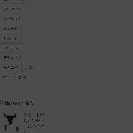
プレゼント
マグネット
ミュート
リモート
ローリング
吸引タイプ
安全素材
小型
強力
防水
評価の高い商品
リモート弾
丸パンティ
ー式バイブ
レータ