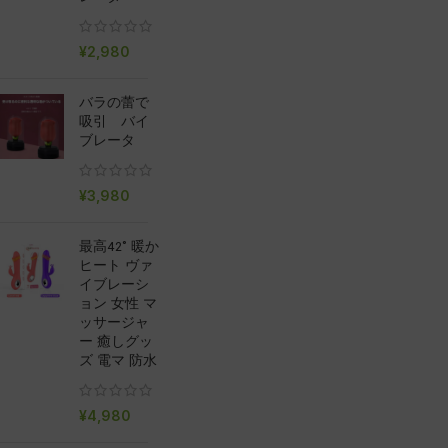
¥
2,980
バラの蕾で
吸引 バイ
ブレータ
¥
3,980
最高42° 暖か
ヒート ヴァ
イブレーシ
ョン 女性 マ
ッサージャ
ー 癒しグッ
ズ 電マ 防水
¥
4,980