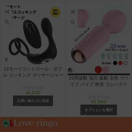
12モードコントロール ダブ
色
ル コッキング マッサージャー
20周波数 強力 振動 女性 ヴァ
イブ バイブ 静音 コンパクト
ハンディー マッサージャ 健康
¥
5,800
グッツ ローター
お買い物カゴに追加
¥
2,980
オプションを選択