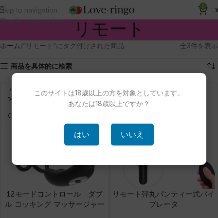
0
Skip to navigation
Skip to main content
リモート
ホーム
“リモート”にタグ付けされた商品
全3件を表示
商品を具体的に検索
このサイトは18歳以上の方を対象としています。
NEW
あなたは18歳以上ですか？
はい
いいえ
12モードコントロール ダブ
リモート弾丸パンティー式バイ
ル コッキング マッサージャー
ブレータ