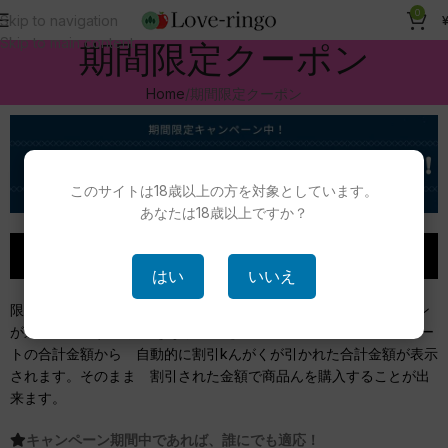
0
Skip to navigation
Skip to main content
期間限定クーポン
Home
期間限定クーポン
このサイトは18歳以上の方を対象としています。
あなたは18歳以上ですか？
このクーポンの特徴
はい
いいえ
限定期間内に、下記のクーポンをクリックすると自動的にクーポン
が適用されます。 お好きなが商品を選び、カートに入れると カー
トの合計金額から 自動的に割引kんがくが引かれた合計金額が表示
されます。そのまま 割引された金額で商品んを購入することが出
来ます。
キャンペーン期間中であれば、誰にでも適応！