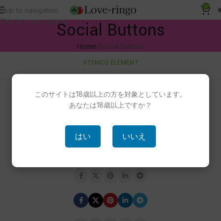
0
Skip to navigation
Skip to main content
Social Buttons
Home
Social Buttons
XTEMOS ELEMENT
SHARE LINKS
このサイトは18歳以上の方を対象としています。
Share buttons list. Set your socials URLs in Theme Settings
あなたは18歳以上ですか？
SIZE SMALL
はい
いいえ