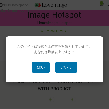
0
Skip to navigation
Skip to main content
Image Hotspot
Home
Image Hotspot
XTEMOS ELEMENT
HOVER TO OPEN DEFAULT HOTSPOT WITH
TEXT
このサイトは18歳以上の方を対象としています。
あなたは18歳以上ですか？
はい
いいえ
XTEMOS ELEMENT
CLICK TO OPEN ALTERNATIVE HOTSPOT
WITH PRODUCT